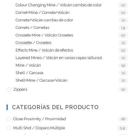
Colour Changing Mine / Volcán cambio de color
(2)
Comet+Mine / Cometa+Volcán
(2)
Cometa+Volcán cambio de color
(1)
Comets / Cometas
(3)
Crossete Mine / Volcán Crosetes
(2)
Crossette / Crosetes
(1)
Effects Mine / Volcán de efectos
(2)
Layered Mines / Volcán en varias capas (alturas)
(1)
Mine / Volcán
(5)
Shell / Carcasa
(1)
Shell+Mine / Carcasa+Volcán
(1)
Zippers
(2)
CATEGORÍAS DEL PRODUCTO
Close Proximity / Proximidad
(6)
Multi Shot / Disparo Múltiple
(13)