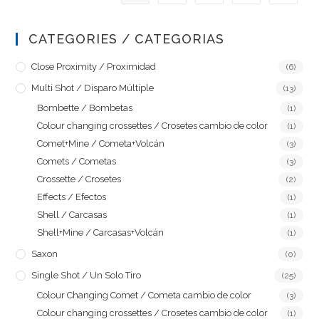
CATEGORIES / CATEGORIAS
Close Proximity / Proximidad
(6)
Multi Shot / Disparo Múltiple
(13)
Bombette / Bombetas
(1)
Colour changing crossettes / Crosetes cambio de color
(1)
Comet+Mine / Cometa+Volcán
(3)
Comets / Cometas
(3)
Crossette / Crosetes
(2)
Effects / Efectos
(1)
Shell / Carcasas
(1)
Shell+Mine / Carcasas+Volcán
(1)
Saxon
(0)
Single Shot / Un Solo Tiro
(25)
Colour Changing Comet / Cometa cambio de color
(3)
Colour changing crossettes / Crosetes cambio de color
(1)