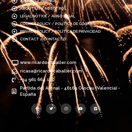
AWARDS / PREMIOS
ABOUT US / NOSOTROS
LEGAL NOTICE / AVISO LEGAL
COOKIES POLICY / POLÍTICA DE COOKIES
PRIVACY POLICY / POLÍTICA DE PRIVACIDAD
CONTACT / CONTACTO
www.ricardocaballer.com
ricasa@ricardocaballer.com
+34 961 664 160
Partida del Arenal - 46169 Olocau (Valencia) -
España