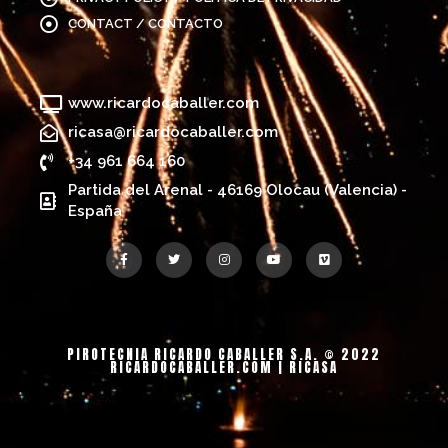
CONTACT / CONTACTO
www.ricardocaballer.com
ricasa@ricardocaballer.com
+34 961 664 160
Partida del Arenal - 46169 Olocau (Valencia) -
España
PIROTECNIA RICARDO CABALLER S.A. © 2022
RICARDOCABALLER.COM |
RICASA