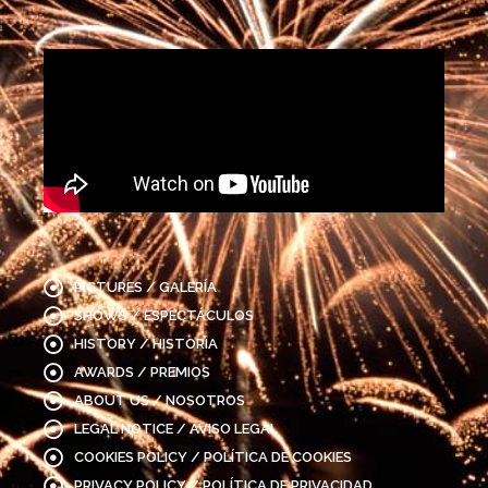
PICTURES / GALERÍA
SHOWS / ESPECTÁCULOS
HISTORY / HISTORIA
AWARDS / PREMIOS
ABOUT US / NOSOTROS
LEGAL NOTICE / AVISO LEGAL
COOKIES POLICY / POLÍTICA DE COOKIES
PRIVACY POLICY / POLÍTICA DE PRIVACIDAD