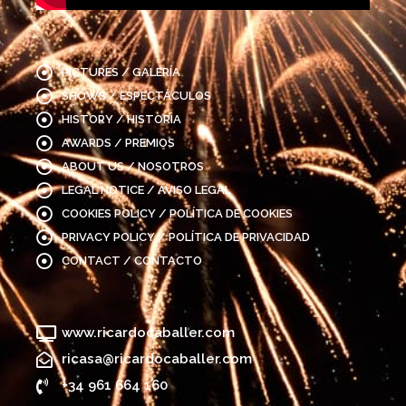
PICTURES / GALERÍA
SHOWS / ESPECTÁCULOS
HISTORY / HISTORIA
AWARDS / PREMIOS
ABOUT US / NOSOTROS
LEGAL NOTICE / AVISO LEGAL
COOKIES POLICY / POLÍTICA DE COOKIES
PRIVACY POLICY / POLÍTICA DE PRIVACIDAD
CONTACT / CONTACTO
www.ricardocaballer.com
ricasa@ricardocaballer.com
+34 961 664 160