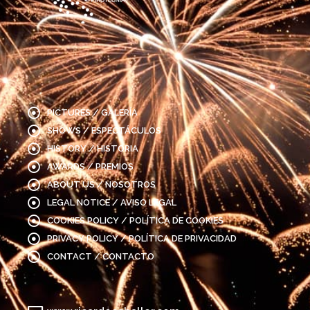
PICTURES / GALERÍA
SHOWS / ESPECTÁCULOS
HISTORY / HISTORIA
AWARDS / PREMIOS
ABOUT US / NOSOTROS
LEGAL NOTICE / AVISO LEGAL
COOKIES POLICY / POLÍTICA DE COOKIES
PRIVACY POLICY / POLÍTICA DE PRIVACIDAD
CONTACT / CONTACTO