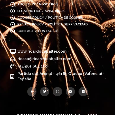
ABOUT US / NOSOTROS
LEGAL NOTICE / AVISO LEGAL
COOKIES POLICY / POLÍTICA DE COOKIES
PRIVACY POLICY / POLÍTICA DE PRIVACIDAD
CONTACT / CONTACTO
www.ricardocaballer.com
ricasa@ricardocaballer.com
+34 961 664 160
Partida del Arenal - 46169 Olocau (Valencia) -
España